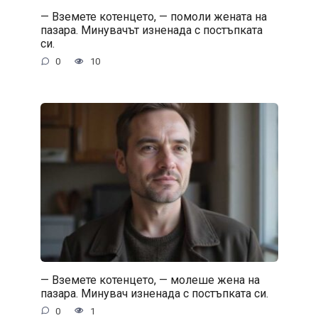
— Вземете котенцето, — помоли жената на
пазара. Минувачът изненада с постъпката
си.
0
10
— Вземете котенцето, — молеше жена на
пазара. Минувач изненада с постъпката си.
0
1