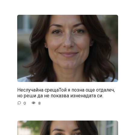
Неслучайна срещаТой я позна още отдалеч,
но реши да не показва изненадата си.
0
8