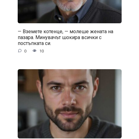
— Вземете котенце, — молеше жената на
пазара. Минувачът шокира всички с
постъпката си.
0
10