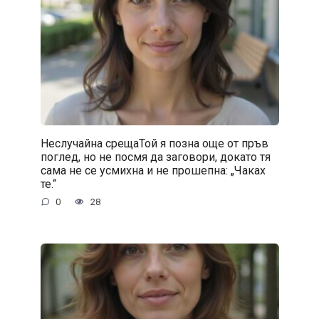
Неслучайна срещаТой я позна още от пръв
поглед, но не посмя да заговори, докато тя
сама не се усмихна и не прошепна: „Чаках
те.“
0
28