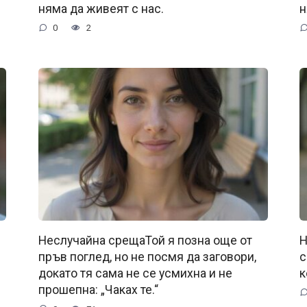
няма да живеят с нас.
н
0
2
Неслучайна срещаТой я позна още от
Н
пръв поглед, но не посмя да заговори,
с
докато тя сама не се усмихна и не
к
прошепна: „Чаках те.“