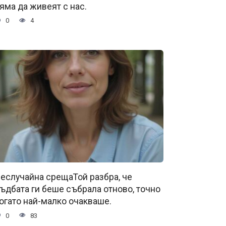
яма да живеят с нас.
0
4
еслучайна срещаТой разбра, че
ъдбата ги беше събрала отново, точно
огато най-малко очакваше.
0
83