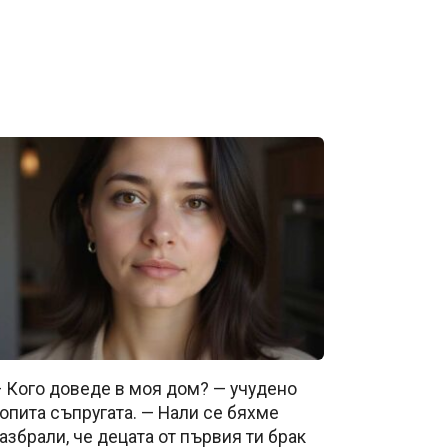
 Кого доведе в моя дом? — учудено
опита съпругата. — Нали се бяхме
азбрали, че децата от първия ти брак