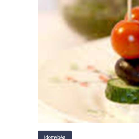
Įdomybės