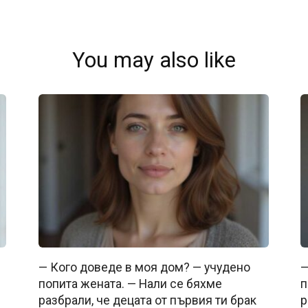
You may also like
— Кого доведе в моя дом? — учудено
—
попита жената. — Нали се бяхме
п
разбрали, че децата от първия ти брак
р