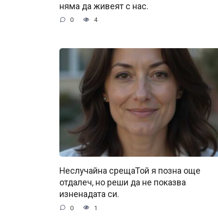
няма да живеят с нас.
0
4
Неслучайна срещаТой я позна още
отдалеч, но реши да не показва
изненадата си.
0
1