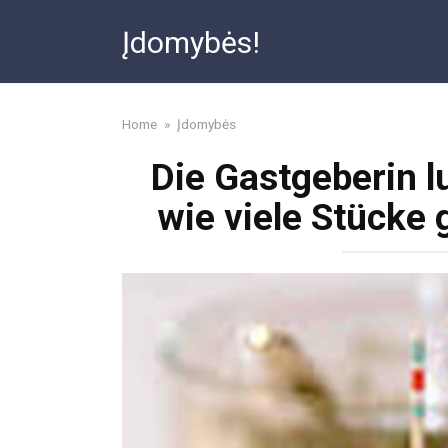
Skip
Įdomybės!
to
content
Home
»
Įdomybės
Die Gastgeberin l
wie viele Stücke 