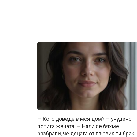
— Кого доведе в моя дом? — учудено
попита жената. — Нали се бяхме
разбрали, че децата от първия ти брак