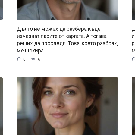
Дълго не можех да разбера къде
Д
изчезват парите от картата. А тогава
и
реших да проследя. Това, което разбрах,
р
ме шокира.
м
0
6