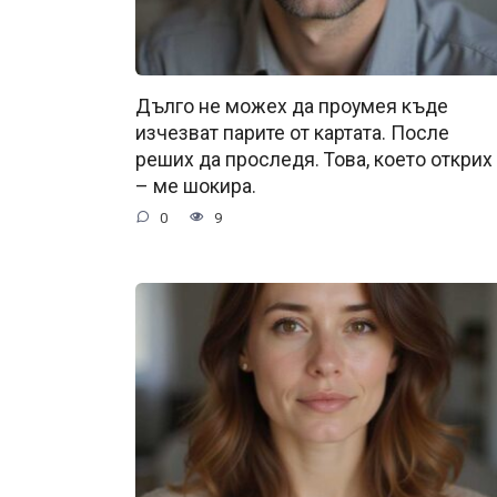
Дълго не можех да проумея къде
изчезват парите от картата. После
реших да проследя. Това, което открих
– ме шокира.
0
9