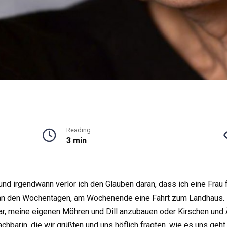
Reading
3 min
und irgendwann verlor ich den Glauben daran, dass ich eine Frau 
 an den Wochentagen, am Wochenende eine Fahrt zum Landhaus. I
r, meine eigenen Möhren und Dill anzubauen oder Kirschen und 
chbarin, die wir grüßten und uns höflich fragten, wie es uns geht, a