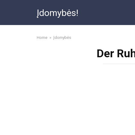
Skip
Įdomybės!
to
content
Home
»
Įdomybės
Der Ruh