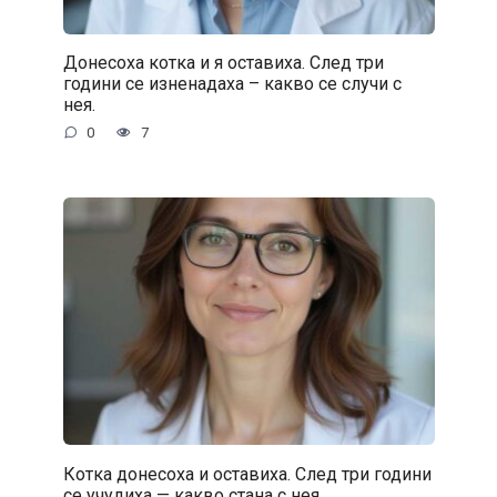
Донесоха котка и я оставиха. След три
години се изненадаха – какво се случи с
нея.
0
7
Котка донесоха и оставиха. След три години
се учудиха — какво стана с нея.