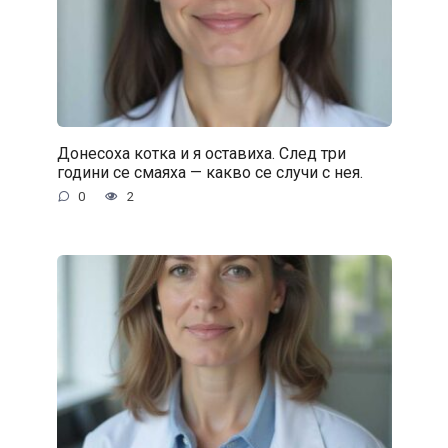
Донесоха котка и я оставиха. След три
години се смаяха — какво се случи с нея.
0
2