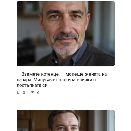
— Вземете котенце, — молеше жената на
пазара. Минувачът шокира всички с
постъпката си.
0
6