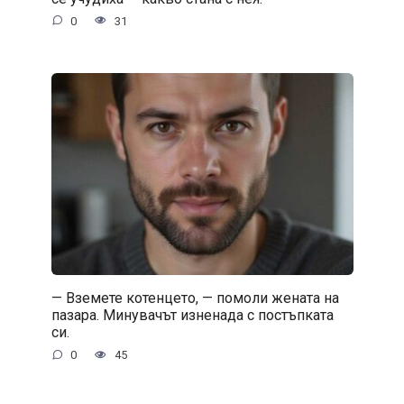
0
31
— Вземете котенцето, — помоли жената на
пазара. Минувачът изненада с постъпката
си.
0
45