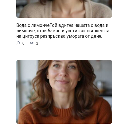
Вода с лимончеТой вдигна чашата с вода и
лимонче, отпи бавно и усети как свежестта
на цитруса разпръсква умората от деня.
0
2