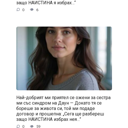
защо НАИСТИНА я избрах…“
0
6
Най-добрият ми приятел се ожени за сестра
ми със синдром на Даун — Докато тя се
бореше за живота си, той ми подаде
договор и прошепна: „Сега ще разбереш
защо НАИСТИНА избрах нея…”
0
59