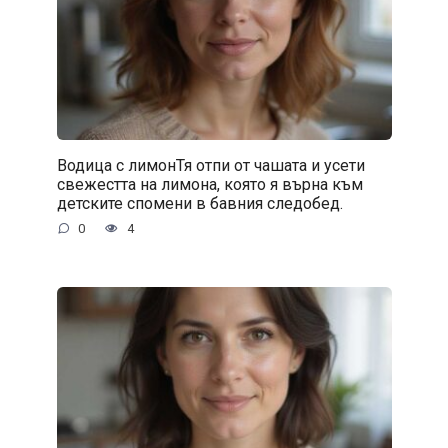
Водица с лимонТя отпи от чашата и усети
свежестта на лимона, която я върна към
детските спомени в бавния следобед.
0
4