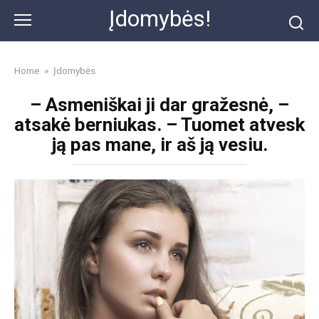
Skip
Įdomybės!
to
content
Home
»
Įdomybės
– Asmeniškai ji dar gražesnė, –
atsakė berniukas. – Tuomet atvesk
ją pas mane, ir aš ją vesiu.