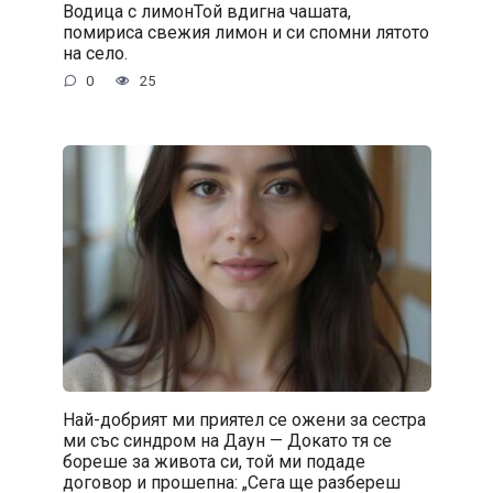
Водица с лимонТой вдигна чашата,
помириса свежия лимон и си спомни лятото
на село.
0
25
Най-добрият ми приятел се ожени за сестра
ми със синдром на Даун — Докато тя се
бореше за живота си, той ми подаде
договор и прошепна: „Сега ще разбереш