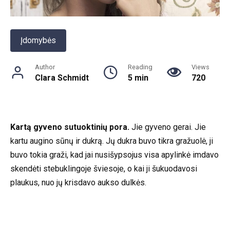
Įdomybės
Author
Reading
Views
Clara Schmidt
5 min
720
Kartą gyveno sutuoktinių pora.
Jie gyveno gerai. Jie
kartu augino sūnų ir dukrą. Jų dukra buvo tikra gražuolė, ji
buvo tokia graži, kad jai nusišypsojus visa apylinkė imdavo
skendėti stebuklingoje šviesoje, o kai ji šukuodavosi
plaukus, nuo jų krisdavo aukso dulkės.