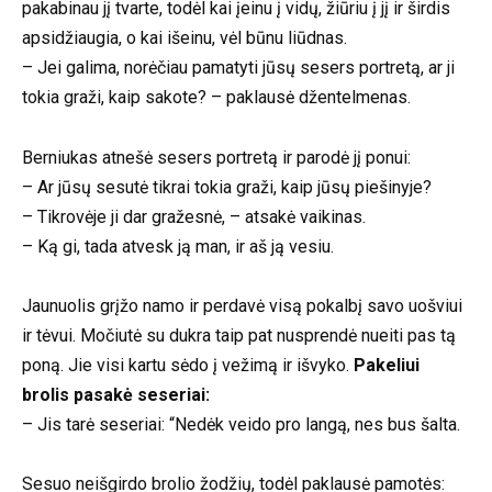
pakabinau jį tvarte, todėl kai įeinu į vidų, žiūriu į jį ir širdis
apsidžiaugia, o kai išeinu, vėl būnu liūdnas.
– Jei galima, norėčiau pamatyti jūsų sesers portretą, ar ji
tokia graži, kaip sakote? – paklausė džentelmenas.
Berniukas atnešė sesers portretą ir parodė jį ponui:
– Ar jūsų sesutė tikrai tokia graži, kaip jūsų piešinyje?
– Tikrovėje ji dar gražesnė, – atsakė vaikinas.
– Ką gi, tada atvesk ją man, ir aš ją vesiu.
Jaunuolis grįžo namo ir perdavė visą pokalbį savo uošviui
ir tėvui. Močiutė su dukra taip pat nusprendė nueiti pas tą
poną. Jie visi kartu sėdo į vežimą ir išvyko.
Pakeliui
brolis pasakė seseriai:
– Jis tarė seseriai: “Nedėk veido pro langą, nes bus šalta.
Sesuo neišgirdo brolio žodžių, todėl paklausė pamotės: