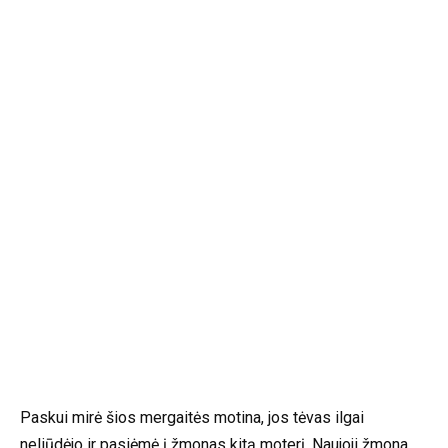
Paskui mirė šios mergaitės motina, jos tėvas ilgai
neliūdėjo ir pasiėmė į žmonas kitą moterį. Naujoji žmona