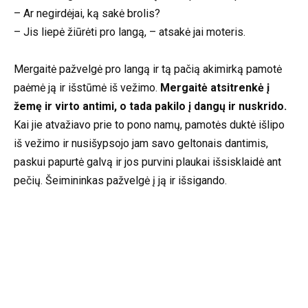
– Ar negirdėjai, ką sakė brolis?
– Jis liepė žiūrėti pro langą, – atsakė jai moteris.
Mergaitė pažvelgė pro langą ir tą pačią akimirką pamotė
paėmė ją ir išstūmė iš vežimo.
Mergaitė atsitrenkė į
žemę ir virto antimi, o tada pakilo į dangų ir nuskrido.
Kai jie atvažiavo prie to pono namų, pamotės duktė išlipo
iš vežimo ir nusišypsojo jam savo geltonais dantimis,
paskui papurtė galvą ir jos purvini plaukai išsisklaidė ant
pečių. Šeimininkas pažvelgė į ją ir išsigando.