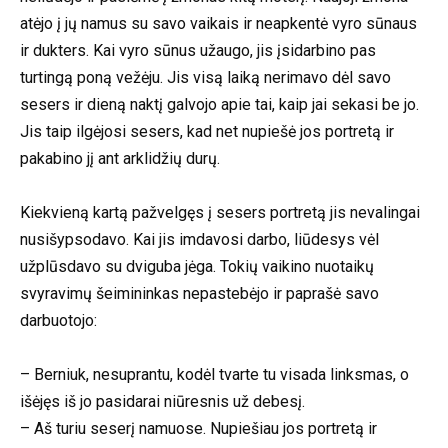
atėjo į jų namus su savo vaikais ir neapkentė vyro sūnaus
ir dukters. Kai vyro sūnus užaugo, jis įsidarbino pas
turtingą poną vežėju. Jis visą laiką nerimavo dėl savo
sesers ir dieną naktį galvojo apie tai, kaip jai sekasi be jo.
Jis taip ilgėjosi sesers, kad net nupiešė jos portretą ir
pakabino jį ant arklidžių durų.
Kiekvieną kartą pažvelgęs į sesers portretą jis nevalingai
nusišypsodavo. Kai jis imdavosi darbo, liūdesys vėl
užplūsdavo su dviguba jėga. Tokių vaikino nuotaikų
svyravimų šeimininkas nepastebėjo ir paprašė savo
darbuotojo:
– Berniuk, nesuprantu, kodėl tvarte tu visada linksmas, o
išėjęs iš jo pasidarai niūresnis už debesį.
– Aš turiu seserį namuose. Nupiešiau jos portretą ir