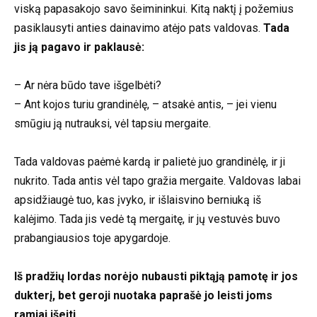
viską papasakojo savo šeimininkui. Kitą naktį į požemius
pasiklausyti anties dainavimo atėjo pats valdovas.
Tada
jis ją pagavo ir paklausė:
– Ar nėra būdo tave išgelbėti?
– Ant kojos turiu grandinėlę, – atsakė antis, – jei vienu
smūgiu ją nutrauksi, vėl tapsiu mergaite.
Tada valdovas paėmė kardą ir palietė juo grandinėlę, ir ji
nukrito. Tada antis vėl tapo gražia mergaite. Valdovas labai
apsidžiaugė tuo, kas įvyko, ir išlaisvino berniuką iš
kalėjimo. Tada jis vedė tą mergaitę, ir jų vestuvės buvo
prabangiausios toje apygardoje.
Iš pradžių lordas norėjo nubausti piktąją pamotę ir jos
dukterį, bet geroji nuotaka paprašė jo leisti joms
ramiai išeiti.