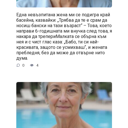
Една невъзпитана жена ми се подигра край
басейна, казвайки: „Трябва да те е срам да
носиш бански на тази възраст“ – Това, което
направи 6-годишната ми внучка след това, я
накара да трепериМалката се обърна към
нея и с чист глас каза: „Бабо, ти си най-
красивата, защото се усмихваш“, и жената
пребледня, без да може да отвърне нито
дума.
0
4