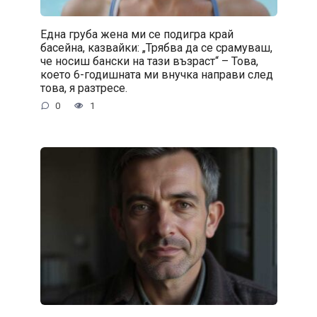
Една груба жена ми се подигра край
басейна, казвайки: „Трябва да се срамуваш,
че носиш бански на тази възраст“ – Това,
което 6-годишната ми внучка направи след
това, я разтресе.
0
1