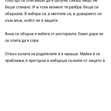
току-що се опитваше да я целуне, сякаш нищо не
беше станало. И в този момент тя разбра: беше се
объркала. В избора си, в мечтите си, в доверието си
към мъж, който не я защити.
Анна се обърна и избяга от ресторанта. Емил дори не
се опита да я спре.
Отвън колата на родителите ѝ я чакаше. Майка ѝ се
приближи, я прегърна и избърши сълзите от лицето ѝ.