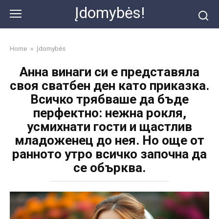
Skip
Įdomybės!
to
content
Home
»
Įdomybės
Анна винаги си е представяла
своя сватбен ден като приказка.
Всичко трябваше да бъде
перфектно: нежна рокля,
усмихнати гости и щастлив
младоженец до нея. Но още от
ранното утро всичко започна да
се обърква.