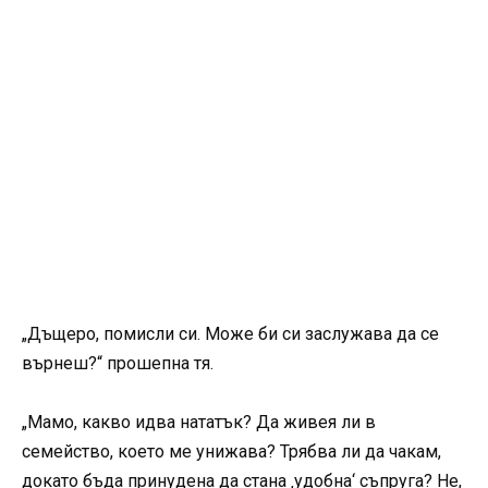
„Дъщеро, помисли си. Може би си заслужава да се
върнеш?“ прошепна тя.
„Мамо, какво идва нататък? Да живея ли в
семейство, което ме унижава? Трябва ли да чакам,
докато бъда принудена да стана ‚удобна‘ съпруга? Не,