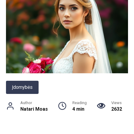
Įdomybės
Author
Reading
Views
Natari Moas
4 min
2632