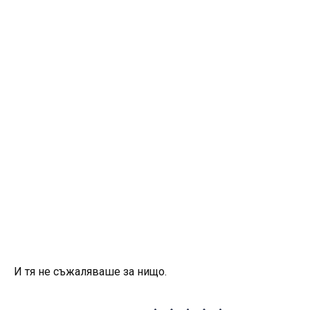
И тя не съжаляваше за нищо.