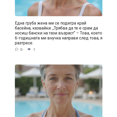
Една груба жена ми се подигра край
басейна, казвайки: „Трябва да те е срам да
носиш бански на тази възраст“ – Това, което
6-годишната ми внучка направи след това, я
разтресе.
0
1