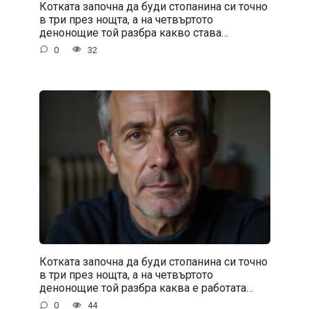
Котката започна да буди стопанина си точно
в три през нощта, а на четвъртото
денонощие той разбра какво става…
0
32
Котката започна да буди стопанина си точно
в три през нощта, а на четвъртото
денонощие той разбра каква е работата…
0
44