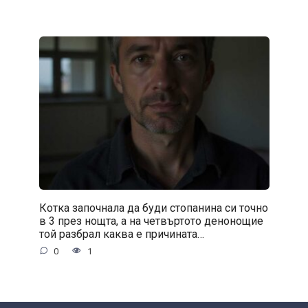
Котка започнала да буди стопанина си точно
в 3 през нощта, а на четвъртото денонощие
той разбрал каква е причината…
0
1