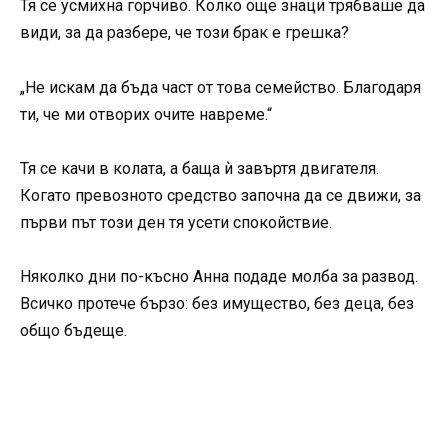
Тя се усмихна горчиво. Колко още знаци трябваше да
види, за да разбере, че този брак е грешка?
„Не искам да бъда част от това семейство. Благодаря
ти, че ми отворих очите навреме.“
Тя се качи в колата, а баща ѝ завъртя двигателя.
Когато превозното средство започна да се движи, за
първи път този ден тя усети спокойствие.
Няколко дни по-късно Анна подаде молба за развод.
Всичко протече бързо: без имущество, без деца, без
общо бъдеще.