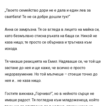
„Твоето семейство дори не е дала и един лев за
сватбата! Те не са добре дошли тук!“
Анна се замръзна. Тя се вгледа в лицето на майка си,
като безмълвно стисна ръката на баща си. Никой не
каза нищо; те просто се обърнаха и тръгнаха към
изхода.
Тя чакаше реакцията на Емил. Надяваше се, че той ще
застане до нея и ще каже, че всичко е просто
недоразумение. Но той мълчеше – стоеше точно до
нея и… не каза нищо.
Гостите викнаха „Горчиво!“, но в нейното сърце не
имаше радост. Тя погледна към младоженеца, който