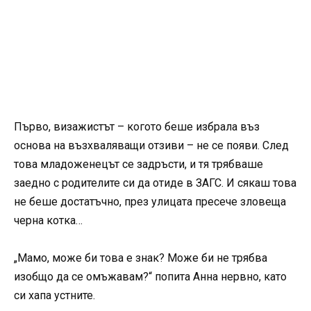
Първо, визажистът – когото беше избрала въз
основа на възхваляващи отзиви – не се появи. След
това младоженецът се задръсти, и тя трябваше
заедно с родителите си да отиде в ЗАГС. И сякаш това
не беше достатъчно, през улицата пресече зловеща
черна котка…
„Мамо, може би това е знак? Може би не трябва
изобщо да се омъжавам?“ попита Анна нервно, като
си хапа устните.