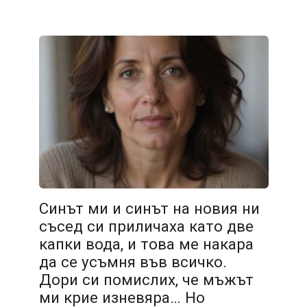
Синът ми и синът на новия ни
съсед си приличаха като две
капки вода, и това ме накара
да се усъмня във всичко.
Дори си помислих, че мъжът
ми крие изневяра… Но