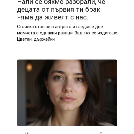
Нали се бяхме разбрали, че
децата от първия ти брак
няма да живеят с нас.
Стоянка стоеше в антрето и гледаше две
момчета с еднакви раници. Зад тях се издигаше
Цветан, държейки