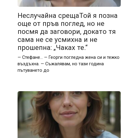
Неслучайна срещаТой я позна
още от пръв поглед, но не
посмя да заговори, докато тя
сама не се усмихна и не
прошепна: „Чаках те.“
— Стефане… — Георги погледна жена си и тежко
въздъхна. — Съжалявам, но тази година
пътуването до