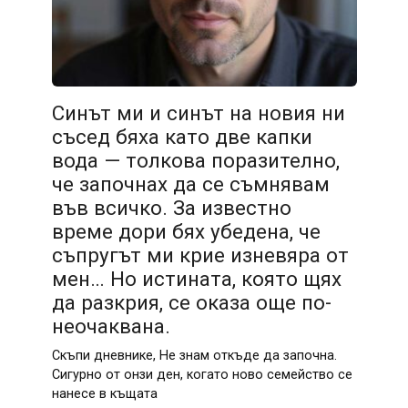
Синът ми и синът на новия ни
съсед бяха като две капки
вода — толкова поразително,
че започнах да се съмнявам
във всичко. За известно
време дори бях убедена, че
съпругът ми крие изневяра от
мен… Но истината, която щях
да разкрия, се оказа още по-
неочаквана.
Скъпи дневнике, Не знам откъде да започна.
Сигурно от онзи ден, когато ново семейство се
нанесе в къщата