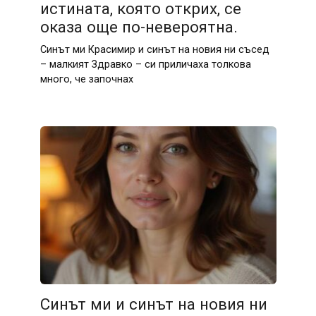
истината, която открих, се
оказа още по-невероятна.
Синът ми Красимир и синът на новия ни съсед
– малкият Здравко – си приличаха толкова
много, че започнах
Синът ми и синът на новия ни