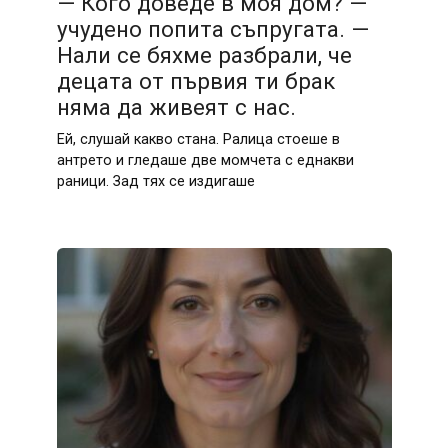
— Кого доведе в моя дом? —
учудено попита съпругата. —
Нали се бяхме разбрали, че
децата от първия ти брак
няма да живеят с нас.
Ей, слушай какво стана. Ралица стоеше в
антрето и гледаше две момчета с еднакви
раници. Зад тях се издигаше