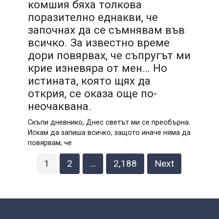
комшия бяха толкова
поразително еднакви, че
започнах да се съмнявам във
всичко. За известно време
дори повярвах, че съпругът ми
крие изневяра от мен… Но
истината, която щях да
открия, се оказа още по-
неочаквана.
Скъпи дневнико, Днес светът ми се преобърна.
Искам да запиша всичко, защото иначе няма да
повярвам, че
Posts
1
2
…
2,188
Next
pagination