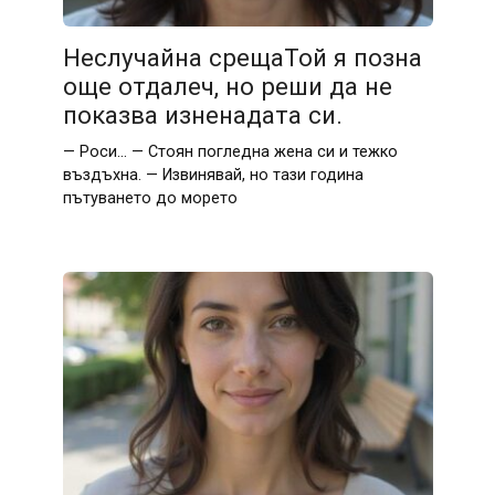
Неслучайна срещаТой я позна
още отдалеч, но реши да не
показва изненадата си.
— Роси… — Стоян погледна жена си и тежко
въздъхна. — Извинявай, но тази година
пътуването до морето