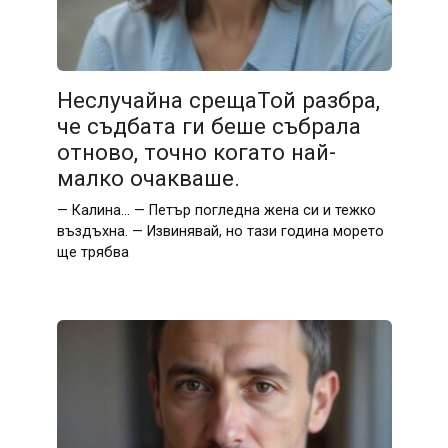
Неслучайна срещаТой разбра,
че съдбата ги беше събрала
отново, точно когато най-
малко очакваше.
— Калина… — Петър погледна жена си и тежко
въздъхна. — Извинявай, но тази година морето
ще трябва