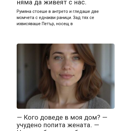
няма да живеят с нас.
Румяна стоеше в антрето и гледаше две
момчета с еднакви раници. Зад тях се
извисяваше Петър, носещ в
— Кого доведе в моя дом? —
учудено попита жената. —